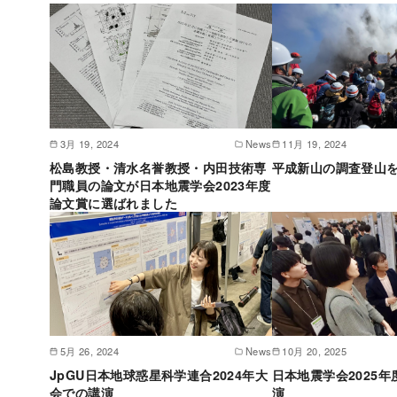
3月 19, 2024
News
11月 19, 2024
松島教授・清水名誉教授・内田技術専
平成新山の調査登山
門職員の論文が日本地震学会2023年度
論文賞に選ばれました
5月 26, 2024
News
10月 20, 2025
JpGU日本地球惑星科学連合2024年大
日本地震学会2025
会での講演
演