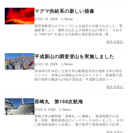
マグマ供給系の新しい描像
5月 19, 2026
News
相澤准教授らのグループによる論文が出版されました。電
磁探査により、霧島火山および桜島火山の地下に、それぞ
れ 1000 km³ を超える大規模な低比抵抗領域（電…
続きを読む
平成新山の調査登山を実施しました
5月 18, 2026
News
2026年5月16日に九州大学の教職員学生や熊本大学の研究
メンバー，有珠山や御嶽山の火山マイスター，長崎県の高
校の地学の教諭ら23名が雲仙岳・平成新山溶岩ドー…
続きを読む
長崎丸 第168次航海
5月 8, 2026
News
長崎大学の練習船「長崎丸」に乗船し、海底地震計の設
置・回収、離島観測点のメンテナンスを行いました。 4/10
に新長崎漁港から出航し、種子島沖で海底地震計の設置…
続きを読む