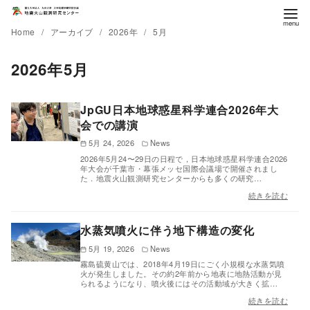
Home
アーカイブ
2026年
5月
2026年5月
JpGU日本地球惑星科学連合2026年大
会での講演
5月 24, 2026
News
2026年5月24〜29日の日程で，日本地球惑星科学連合2026
年大会が千葉市・幕張メッセ国際会議場で開催されまし
た．地震火山観測研究センターからも多くの研究…
続きを読む
水蒸気噴火に伴う地下構造の変化
5月 19, 2026
News
霧島硫黄山では、2018年4月19日にごく小規模な水蒸気噴
火が発生しました。その約2年前から地表に地熱活動が見
られるようになり、噴火後にはその活動域が大きく拡…
続きを読む