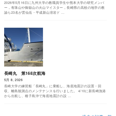
2026年5月16日に九州大学の教職員学生や熊本大学の研究メンバ
ー，有珠山や御嶽山の火山マイスター，長崎県の高校の地学の教
諭ら23名が雲仙岳・平成新山溶岩ド …
長崎丸 第168次航海
5月 8, 2026
長崎大学の練習船「長崎丸」に乗船し、海底地震計の設置・回
収、離島観測点のメンテナンスを行いました。 4/10に新長崎漁港
から出航し、種子島沖で海底地震計の設 …