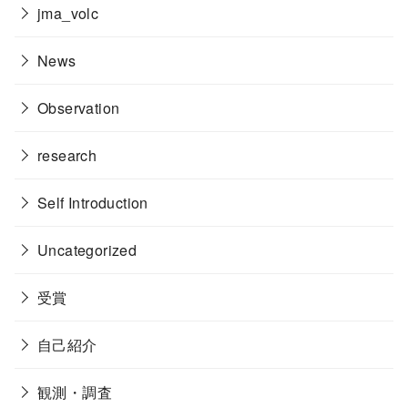
jma_volc
News
Observation
research
Self Introduction
Uncategorized
受賞
自己紹介
観測・調査