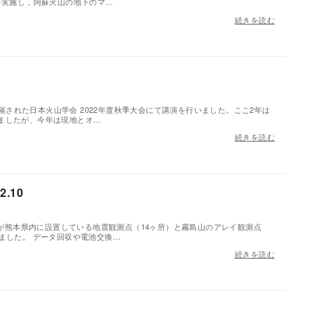
を実施し，阿蘇火山の地下のマ…
続きを読む
で開催された日本火山学会 2022年度秋季大会にて講演を行いました。ここ2年は
ましたが、今年は現地とオ…
続きを読む
.10
ターが熊本県内に設置している地震観測点（14ヶ所）と霧島山のアレイ観測点
ました。 データ回収や電池交換…
続きを読む