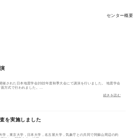
センター概要
演
市で開催された日本地震学会2022年度秋季大会にて講演を行いました。 地震学会
対面方式で行われました。…
続きを読む
査を実施しました
，京都大学，東京大学，日本大学，名古屋大学，気象庁との共同で阿蘇山周辺の約