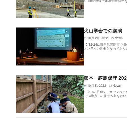
42kmの路線で水準測量調査
火山学会での講演
10月 20, 2022
News
10/12-24に静岡県三島市
オンライン開催となっており
熊本・霧島保守 2022
10月 5, 2022
News
10/3-4の日程で、当セン
（13地点）の保守作業を行い