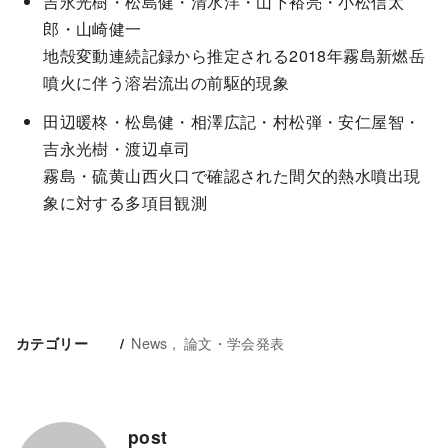
吉永光樹・松島健・清水洋・山下裕亮・小松信太
郎・山崎健一
地殻変動連続記録から推定される2018年霧島新燃岳
噴火に伴う溶岩流出の前駆的現象
田辺暖柊・松島健・相澤広記・村松弾・安仁屋智・
吉永光樹・渡辺卓司
霧島・硫黄山西火口で確認された間欠的熱水噴出現
象に対する多項目観測
News
論文・学会発表
カテゴリー
post