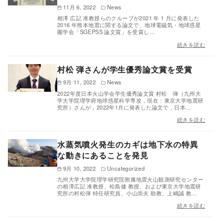
11月 6, 2022
News
相澤 広記 准教授らのクループが2021 年 1 月に発表した
2016 年熊本地震に関する論文で、地球電磁気・地球惑星
圏学会「SGEPSS 論文賞」を受賞し…
続きを読む
村松 弾さんが学生優秀論文賞を受賞
9月 11, 2022
News
2022年度日本火山学会学生優秀論文賞 村松 弾（九州大
学大学院理学府地球惑星科学専攻，現在：東京大学地震研
究所）さんが，2022年1月に発表した論文で，日本…
続きを読む
水蒸気噴火発生のカギは地下水の特異
な動きにあることを発見
9月 10, 2022
Uncategorized
九州大学大学院理学研究院附属地震火山観測研究センター
の相澤広記 准教授、松島健 教授、および東京大学地震研
究所の村松弾 特任研究員、小山崇夫 助教、上嶋誠 教…
続きを読む