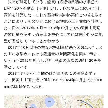
我々が測定している，硫黄山路線の西端の水準点の
BM1120を不動点（基準）とし，各水準点においける比
高値を計算した．これを基準時期の比高値との差を取る
ことにより，その期間における地盤の上下変動を計算し
た．図2に2017年10月〜2018年12月までの硫黄山周辺
の隆起量を示す．硫黄山を中心にしてほぼ同心円状に地
盤が隆起していることがわかる．
2017年10月以降の主な水準測量結果を図3に示す．ま
た主な水準点における隆起量の時間変化を図4に示す．
いずれも2015年6月および，測線の西端のBM1120を基
準としている．
2023年3月から1年間の隆起量を図１の等値線で示
す．硫黄山山頂に近いBM3053で2024年3 月までに20.0
mmの隆起が見られる．