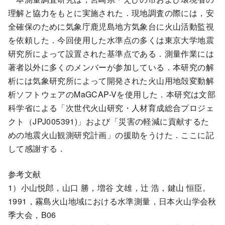
理解と協力をもとに実施された．現地調査の際には，安
全確保のために気象庁鹿児島地方気象台に火山活動監視
を依頼した．今回使用した水準点の多くは東京大学地震
研究所によって設置された基準点である．測量作業には
著者以外に多くのメンバーが参加している．本研究の解
析には気象研究所によって開発された火山用地殻変動解
析ソフトウェアのMaGCAP-Vを使用した．本研究は文部
科学省による「次世代火山研究・人材育成総合プロジェ
クト（JPJ005391)」および「災害の軽減に貢献するた
めの地震火山観測研究計画」の援助をうけた．ここに記
して感謝する．
参考文献
1）小山悦郎，山口 勝，増谷 文雄，辻 浩，鍵山 恒臣,
1991，霧島火山地域における水準測量，日本火山学会秋
季大会，B06