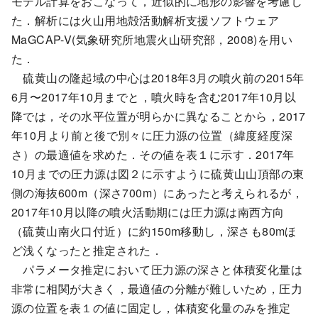
モデル計算をおこなって，近似的に地形の影響を考慮し
た．解析には火山用地殻活動解析支援ソフトウェア
MaGCAP-V(気象研究所地震火山研究部，2008)を用い
た．
硫黄山の隆起域の中心は2018年3月の噴火前の2015年
6月〜2017年10月までと，噴火時を含む2017年10月以
降では，その水平位置が明らかに異なることから，2017
年10月より前と後で別々に圧力源の位置（緯度経度深
さ）の最適値を求めた．その値を表１に示す．2017年
10月までの圧力源は図２に示すように硫黄山山頂部の東
側の海抜600m（深さ700m）にあったと考えられるが，
2017年10月以降の噴火活動期には圧力源は南西方向
（硫黄山南火口付近）に約150m移動し，深さも80mほ
ど浅くなったと推定された．
パラメータ推定において圧力源の深さと体積変化量は
非常に相関が大きく，最適値の分離が難しいため，圧力
源の位置を表１の値に固定し，体積変化量のみを推定