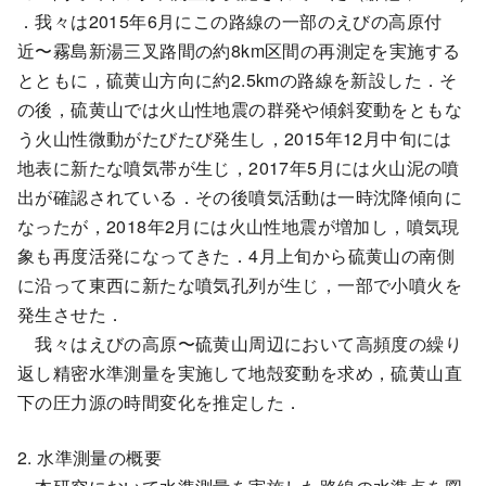
．我々は2015年6月にこの路線の一部のえびの高原付
近〜霧島新湯三叉路間の約8km区間の再測定を実施する
とともに，硫黄山方向に約2.5kmの路線を新設した．そ
の後，硫黄山では火山性地震の群発や傾斜変動をともな
う火山性微動がたびたび発生し，2015年12月中旬には
地表に新たな噴気帯が生じ，2017年5月には火山泥の噴
出が確認されている．その後噴気活動は一時沈降傾向に
なったが，2018年2月には火山性地震が増加し，噴気現
象も再度活発になってきた．4月上旬から硫黄山の南側
に沿って東西に新たな噴気孔列が生じ，一部で小噴火を
発生させた．
我々はえびの高原〜硫黄山周辺において高頻度の繰り
返し精密水準測量を実施して地殻変動を求め，硫黄山直
下の圧力源の時間変化を推定した．
2. 水準測量の概要