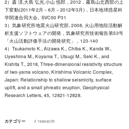
2）森 済,大島 弘光,小山 悦郎，2012，霧島山北西部の上
下変動(2011年2月－6月－2012年3月)，日本地球惑星科
学関連合同大会､ SVC50 P31
3）気象研究所地震火山研究部, 2008, 火山用地殻活動解
析支援ソフトウェアの開発，気象研究所技術報告第53号
「火山活動評価手法の開発研究」，123-140
4）Tsukamoto K., Aizawa K., Chiba K., Kanda W.,
Uyeshima M., Koyama T., Utsugi M., Seki K., and
Kishita T., 2018, Three-dimensional resistivity structure
of Iwo-yama volcano, Kirishima Volcanic Complex,
Japan: Relationship to shallow seismicity, surface
uplift, and a small phreatic eruption, Geophysical
Research Letters, 45, 12821-12828.
research
カテゴリー