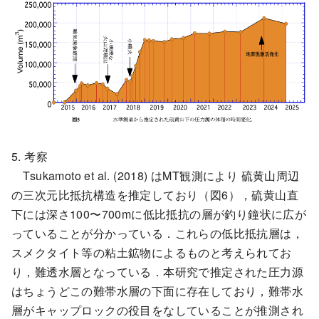
5. 考察
Tsukamoto et al. (2018) はMT観測により 硫黄山周辺
の三次元比抵抗構造を推定しており（図6），硫黄山直
下には深さ100〜700mに低比抵抗の層が釣り鐘状に広が
っていることが分かっている．これらの低比抵抗層は，
スメクタイト等の粘土鉱物によるものと考えられてお
り，難透水層となっている．本研究で推定された圧力源
はちょうどこの難帯水層の下面に存在しており，難帯水
層がキャップロックの役目をなしていることが推測され