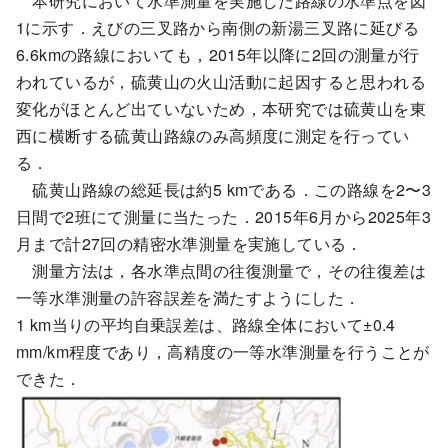
本研究において水準測量を実施した路線の水準点を図
1に示す．えびの三叉路から南側の新湯三叉路に延びる
6.6kmの路線においても，2015年以降に2回の測量が行
われているが，硫黄山の火山活動に起因すると思われる
変化がほとんど出ていないため，本研究では硫黄山を東
西に横断する硫黄山路線のみ高頻度に測定を行ってい
る．
硫黄山路線の総延長は約5 kmである．この路線を2〜3
日間で2班にて測量に当たった．2015年6月から2025年3
月まで計27回の精密水準測量を実施している．
測量方法は，各水準点間の往復測量で，その往復差は
一等水準測量の許容誤差を満たすようにした．
1 km当りの平均自乗誤差は、路線全体において±0.4
mm/km程度であり，高精度の一等水準測量を行うことが
できた．