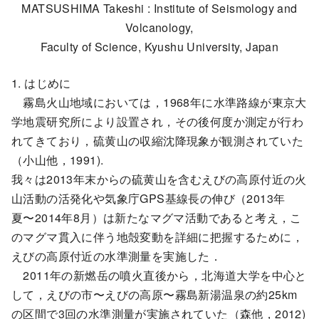
MATSUSHIMA Takeshi : Institute of Seismology and
Volcanology,
Faculty of Science, Kyushu University, Japan
1. はじめに
霧島火山地域においては，1968年に水準路線が東京大
学地震研究所により設置され，その後何度か測定が行わ
れてきており，硫黄山の収縮沈降現象が観測されていた
（小山他，1991).
我々は2013年末からの硫黄山を含むえびの高原付近の火
山活動の活発化や気象庁GPS基線長の伸び（2013年
夏〜2014年8月）は新たなマグマ活動であると考え，こ
のマグマ貫入に伴う地殻変動を詳細に把握するために，
えびの高原付近の水準測量を実施した．
2011年の新燃岳の噴火直後から，北海道大学を中心と
して，えびの市〜えびの高原〜霧島新湯温泉の約25km
の区間で3回の水準測量が実施されていた（森他，2012)