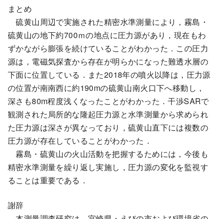
まとめ
硫黄山周辺で実施された精密水準測量により，霧島・
硫黄山の地下約700ｍの地点に圧力源があり，現在もわ
ずかながら膨張を続けていることがわかった．この圧力
源は，電磁気探査から存在が明らかになった難透水層の
下面に位置している．また2018年の噴火以降は，圧力源
の位置が南南西に約190mの硫黄山南火口下へ移動し，
深さも80m程度浅くなったことがわかった．干渉SARで
観測された局所的な隆起圧力源と水準測量から求められ
た圧力源は深さが異なっており，硫黄山直下には複数の
圧力源が存在していることがわかった．
霧島・硫黄山の火山活動を把握するためには，今後も
精密水準測量を繰り返し実施し，圧力源の変化を監視す
ることは重要である．
謝辞
本測量調査研究は，宮崎県・えびの市および環境省の