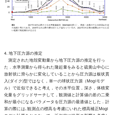
4. 地下圧力源の推定
測定された地殻変動量から地下圧力源の推定を行っ
た．水準測量から得られた隆起量をみると硫黄山中心に
放射状に滑らかに変化していることから圧力源は板状貫
入(ダイク)型ではなく，単一の球状圧力源（Mogiモデ
ル）で近似できると考え，その水平位置，深さ，体積変
化量をグリッドサーチして，観測値と計算値の差の二乗
和が最小になるパラメータを圧力源の最適値とした．計
算の際には､観測点の標高を考慮にいれた標高補正Mogi