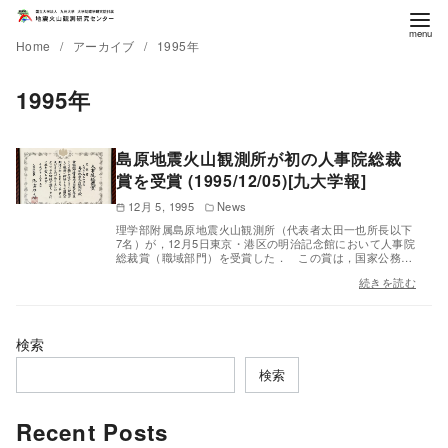
Home
アーカイブ
1995年
1995年
島原地震火山観測所が初の人事院総裁
賞を受賞 (1995/12/05)[九大学報]
12月 5, 1995
News
理学部附属島原地震火山観測所（代表者太田一也所長以下
7名）が，12月5日東京・港区の明治記念館において人事院
総裁賞（職域部門）を受賞した． この賞は，国家公務…
続きを読む
検索
検索
Recent Posts