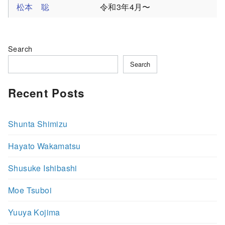
松本 聡
令和3年4月〜
Search
Search
Recent Posts
Shunta Shimizu
Hayato Wakamatsu
Shusuke Ishibashi
Moe Tsuboi
Yuuya Kojima